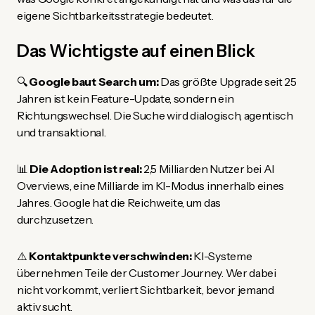
eigene Sichtbarkeitsstrategie bedeutet.
Das Wichtigste auf einen Blick
🔍
Google baut Search um:
Das größte Upgrade seit 25
Jahren ist kein Feature-Update, sondern ein
Richtungswechsel. Die Suche wird dialogisch, agentisch
und transaktional.
📊
Die Adoption ist real:
2,5 Milliarden Nutzer bei AI
Overviews, eine Milliarde im KI-Modus innerhalb eines
Jahres. Google hat die Reichweite, um das
durchzusetzen.
⚠️
Kontaktpunkte verschwinden:
KI-Systeme
übernehmen Teile der Customer Journey. Wer dabei
nicht vorkommt, verliert Sichtbarkeit, bevor jemand
aktiv sucht.