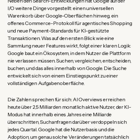
Neben den Search-Entwicklungen hat Google auf der
I/O weitere Dinge vorgestellt: einen universellen
Warenkorb über Google-Oberflächen hinweg, ein
offenes Commerce-Protokoll für agentisches Shopping
und neue Payment-Standards für KI-gestützte
Transaktionen. Was auf den ersten Blick wie eine
Sammlung neuer Features wirkt, folgt einer klaren Logik:
Google baut ein Ökosystem, in dem Nutzer die Plattform
nie verlassen müssen. Suchen, vergleichen, entscheiden,
buchen, und das alles innerhalb von Google. Die Suche
entwickelt sich von einem Einstiegspunkt zu einer
vollständigen Aufgabenoberfläche.
Die Zahlen sprechen für sich: AI Overviews erreichen
heute über 2,5 Milliarden monatlich aktive Nutzer, der KI-
Modus hat innerhalb eines Jahres eine Milliarde
überschritten, Suchanfragen darüber verdoppeln sich
jedes Quartal. Google hat die Nutzerbasis und die
Adoption, um genau solche Veränderungen tatsächlich