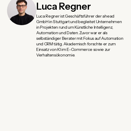
Luca Regner
Luca Regner ist Geschäftsführer der ahead
GmbH in Stuttgart und begleitet Unternehmen
in Projekten rund um Künstliche Intelligenz,
Automation und Daten. Zuvor war er als
selbständiger Berater mit Fokus auf Automation
und CRM tätig. Akademisch forschte er zum
Einsatz von KI im E-Commerce sowie zur
Verhaltensökonomie.
04.08.2026
Claude Statistik in Deutschland
2026 - Marktanteil, Nutzerzahlen
und Bekanntheit