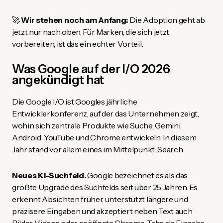
🚀
Wir stehen noch am Anfang:
Die Adoption geht ab
jetzt nur nach oben. Für Marken, die sich jetzt
vorbereiten, ist das ein echter Vorteil.
Was Google auf der I/O 2026
angekündigt hat
Die Google I/O ist Googles jährliche
Entwicklerkonferenz, auf der das Unternehmen zeigt,
wohin sich zentrale Produkte wie Suche, Gemini,
Android, YouTube und Chrome entwickeln. In diesem
Jahr stand vor allem eines im Mittelpunkt: Search.
Neues KI-Suchfeld.
Google bezeichnet es als das
größte Upgrade des Suchfelds seit über 25 Jahren. Es
erkennt Absichten früher, unterstützt längere und
präzisere Eingaben und akzeptiert neben Text auch
Bilder, Videos oder geöffnete Chrome-Tabs als Eingabe.