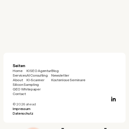
15.08.2025
Was Unternehmen jetzt aus
ChatGPT herausholen sollten
Seiten
Home
KI SEO Agentur
Blog
Services
AI Consulting
Newsletter
About
KI-Scanner
Kostenlose Seminare
Silicon Sampling
GEO Whitepaper
Contact
© 2026 ahead
Impressum
Datenschutz