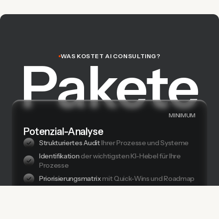
Pakete
WAS KOSTET AI CONSULTING?
MINIMUM
Potenzial-Analyse
Strukturiertes Audit
Ihrer Prozesse und Systeme
Identifikation
der wichtigsten KI-Hebel für Ihre
Prozesse
Priorisierungsmatrix
mit Quick-Wins und Roadmap
Präsentation
der Ergebnisse
ca. 2 Wochen