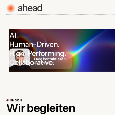
AI.
Human-Driven.
High-Performing.
Luca kontaktieren
Collaborative.
Geschäftsführer
KUNDEN
Wir begleiten