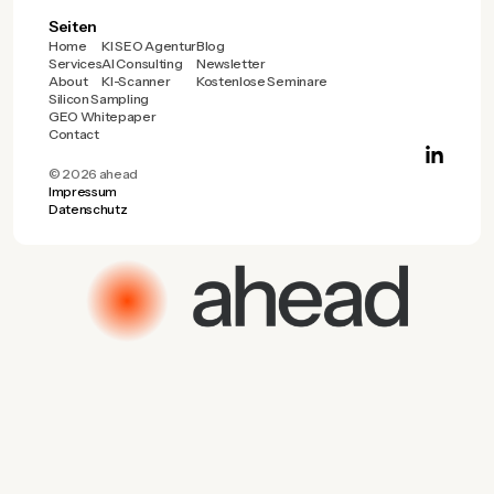
Seiten
Home
KI SEO Agentur
Blog
Services
AI Consulting
Newsletter
About
KI-Scanner
Kostenlose Seminare
Silicon Sampling
GEO Whitepaper
Contact
© 2026 ahead
Impressum
Datenschutz