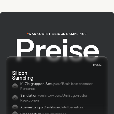
Preise
WAS KOSTET SILICON SAMPLING?
BASIC
Silicon
Sampling
KI-Zielgruppen-Setup
auf Basis bestehender
Personas
Simulation
von Interviews, Umfragen oder
Reaktionen
Auswertung & Dashboard
-Aufbereitung
Präsentation
der Ergebnisse