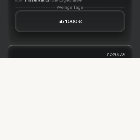
Wenige Tage
ab 1.000 €
POPULAR
Silicon Sampling+
Alles aus Silicon Sampling
(Basic Paket)
Abgleich der KI-Insights
mit echten Meta-
Performance-Daten
Creative-Varianten & Testing-Setup-
Erstellung
Empfehlungen
zur Optimierung auf Basis beider
Datenquellen
ca. 2 Wochen
ab 2.500 €